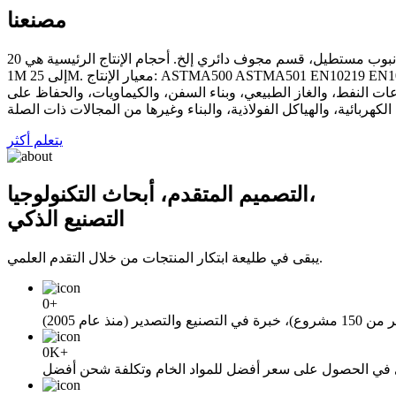
مصنعنا
منتجاتنا الرئيسية قسم مجوف يحتوي على أنبوب مربع، أنبوب مستطيل، قسم مجوف دائري إلخ. أحجام الإنتاج الرئيسية هي 20MMX20MM إلى 1200MMX1200MM، سمك من 1.5MM إلى 50MM، طول من
1M إلى 25M. معيار الإنتاج: ASTMA500 ASTMA501 EN10219 EN10210 JISG3466 AS/NZS1163 إلخ. الصف: S355J2H S355JOH S355JRH S275 S235 S460 S550 GR.ABCD C250L0 C350L0 Q355B إلخ.
عات النفط، والغاز الطبيعي، وبناء السفن، والكيماويات، والحفاظ على
يتعلم أكثر
التصميم المتقدم، أبحاث التكنولوجيا،
التصنيع الذكي
يبقى في طليعة ابتكار المنتجات من خلال التقدم العلمي.
0
+
0
K+