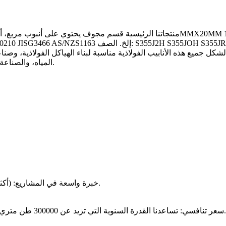
 جميع هذه الأنابيب الفولاذية مناسبة لبناء الهياكل الفولاذية، وصنا
المياه، والصناعة الكهربائية، والهياكل الفولاذية، والبناء وغيرها من المجالات ذات الصلة.
خبرة واسعة في المشاريع: (أكثر من 150 مشروع)، خبرة في التصنيع والتصدير (منذ عام 2005).
سعر تنافسي: تساعدنا القدرة السنوية التي تزيد عن 300000 طن متري في الحصول على سعر أفضل للمواد الخام وتكلفة شحن أفضل.