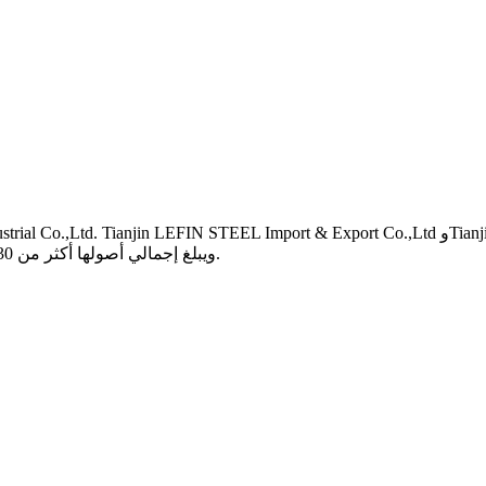
ويبلغ إجمالي أصولها أكثر من 30 مليون دولار أمريكي وتبلغ مساحة مصانعنا أكثر من 60,000 متر مربع.