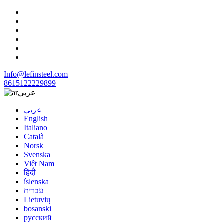
Info@lefinsteel.com
8615122229899
عربي
عربي
English
Italiano
Català
Norsk
Svenska
Việt Nam
हिंदी
íslenska
עברית
Lietuvių
bosanski
русский